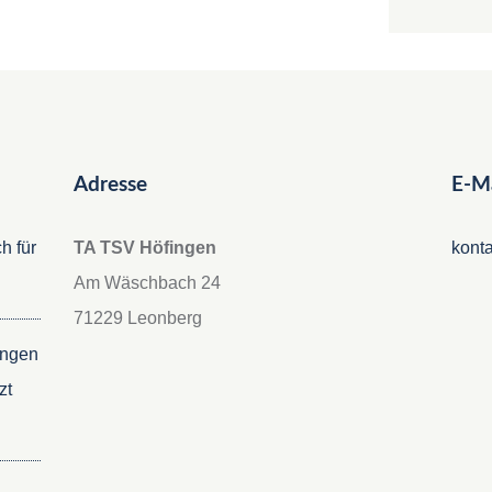
Adresse
E-Ma
h für
TA TSV Höfingen
kont
Am Wäschbach 24
71229 Leonberg
ungen
zt