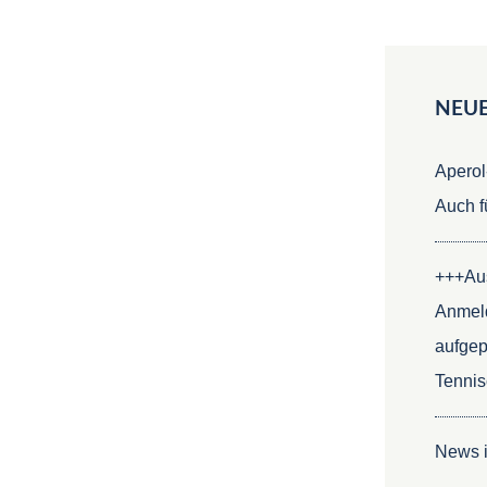
NEUE
Aperol
Auch f
+++Aus
Anmel
aufgep
Tenni
News i